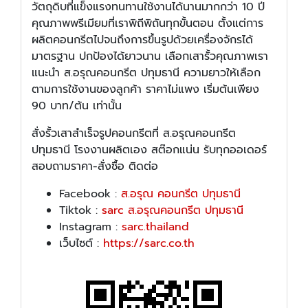
วัตถุดิบที่แข็งแรงทนทานใช้งานได้นานมากกว่า 10 ปี
คุณภาพพรีเมียมที่เราพิถีพิถันทุกขั้นตอน ตั้งแต่การ
ผลิตคอนกรีตไปจนถึงการขึ้นรูปด้วยเครื่องจักรได้
มาตรฐาน ปกป้องได้ยาวนาน เลือกเสารั้วคุณภาพเรา
แนะนำ ส.อรุณคอนกรีต ปทุมธานี ความยาวให้เลือก
ตามการใช้งานของลูกค้า ราคาไม่แพง เริ่มต้นเพียง
90 บาท/ต้น เท่านั้น
สั่งรั้วเสาสำเร็จรูปคอนกรีตที่ ส.อรุณคอนกรีต
ปทุมธานี โรงงานผลิตเอง สต๊อกแน่น รับทุกออเดอร์
สอบถามราคา-สั่งซื้อ ติดต่อ
Facebook :
ส.อรุณ คอนกรีต ปทุมธานี
Tiktok :
sarc ส.อรุณคอนกรีต ปทุมธานี
Instagram :
sarc.thailand
เว็บไซต์ :
https://sarc.co.th