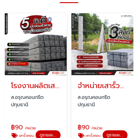
โรงงานผลิตเสารั้วสำเร็จรูปคอนกรีต ราคาถูก
จำหน่ายเสารั้วคอนกรีต ราคาถูก
ส.อรุณคอนกรีต
ส.อรุณคอนกรีต
ปทุมธานี
ปทุมธานี
฿
90
฿
90
/หน่วย
/หน่วย
ดูรายละเอียด
ดูรายละเอียด
เสารั้วคอนกรีตสำเร็จรูป
เสารั้วคอนกรีต